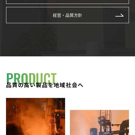
経営・品質方針
PRODUCT
品質の高い製品を地域社会へ